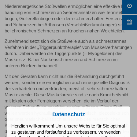
Niederenergetische Stoß­wellen ermög­lichen eine effektive Be­
hand­lung von Schmerzen an Sehnen­an­sätzen wie Tennis­ellen­
bogen, Golfer­­ellen­bogen oder dem schmerz­haften Fersen­sporn
und Schmerzen bei Arthrosen (Verschleiß­er­kran­kungen) sowie
bei chro­nischen Schmerzen an Knochen-nahen Weich­teilen.
Zunehmend setzt sich die Stoß­welle auch als schmerz­armes
Verfah­ren in der „Trigger­punkt­therapie“ von Muskel­­ver­härtungen
durch. Dabei werden die Trigger­punkte (= Myogelosen) des
Muskels z. B. bei Nacken­schmerzen und Schmerzen im
unteren Rücken behandelt.
Mit den Geräten kann nicht nur die Behandlung durch­geführt
werden, sondern sie ermög­lichen auch eine gezielte Diag­nostik
der verhär­teten und verkürzten, meist oft sehr schmerz­haften
Muskel­areale. Diese Muskel­­areale sind je nach Krank­heits­­bild
mit lokalen oder Fern­triggern versehen, die im Verlauf der
weiteren Behandlung beachtet werden müssen. Diese Stoß­
wellen werden hydrau­lisch, elektro­magnetisch, piezo­elektrisch
Datenschutz
oder pneumatisch-­ballistisch außer­halb des mensch­lichen
Körpers erzeugt, also „extra­korporal“. Man unter­scheidet nach
Herzlich willkommen! Um unsere Website für Sie optimal
der Form ihrer Aus­breitung zwischen radialen und fokus­sierten
zu gestalten und fortlaufend zu verbessern, verwenden