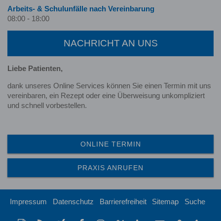
Arbeits- & Schulunfälle nach Ver­ein­barung
08:00 - 18:00
NACHRICHT AN UNS
Liebe Patienten,
dank unseres Online Services können Sie einen Termin mit uns
vereinbaren, ein Rezept oder eine Überweisung unkompliziert
und schnell vorbestellen.
ONLINE TERMIN
PRAXIS ANRUFEN
Impressum
Datenschutz
Barrierefreiheit
Sitemap
Suche
Diese
RSS-
Auf
Facebook-
Instagram-
Auf
Auf
Per
vCard
tel