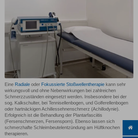
Eine
Radiale
oder
Fokussierte Stoß­wellen­therapie
kann sehr
wirkungs­voll und ohne Neben­wirkungen bei zahl­reichen
Schmerz­zu­ständen ein­gesetzt werden. Ins­besondere bei der
sog. Kalk­schulter, bei Tennis­ellen­bogen, und Golfer­ellen­bogen
oder hart­­näckigen Achilles­­sehnen­schmerz (Achillo­dynie).
Erfolg­reich ist die Be­hand­lung der Plantar­fasciitis
(Fersenschmerzen, Fersen­sporn). Ebenso lassen sich
schmerz­hafte Schleim­beutel­entzündung am Hüft­knochen
therapieren.