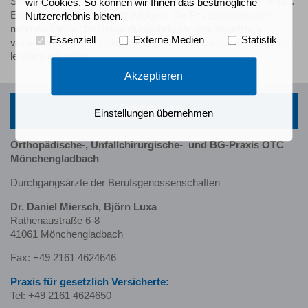
Stoß­wellen unterschied­licher Energie­stärke (Quelle: Wikipedia).
wir Cookies. So können wir Ihnen das bestmögliche
Eine Beratung sollte zuvor erfolgen. Die Privat­kassen über­
Nutzererlebnis bieten.
nehmen zahl­reiche Behandlungs­indikationen, gesetzlich
Essenziell
Externe Medien
Statistik
versicherte Patienten werden über die Kosten der Selbst­zahler­
leistung informiert.
Akzeptieren
ÜBER UNS
Einstellungen übernehmen
Orthopädische-, Unfallchirurgische-
und BG-Praxis OTC
Mönchengladbach
Durchgangsärzte der Berufsgenossenschaften
Dr. Daniel Miersch, Björn Luxa
Rathenaustraße 6-8
41061 Mönchengladbach
Fax: +49 2161 4624646
Praxis für gesetzlich Versicherte:
Tel: +49 2161 4624650