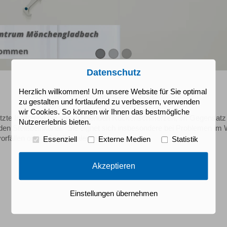
Datenschutz
Herzlich willkommen! Um unsere Website für Sie optimal
zu gestalten und fortlaufend zu verbessern, verwenden
wir Cookies. So können wir Ihnen das bestmögliche
tzte Infiltration bei ausstrahlenden Rückenschmerzen, im Gegensatz 
Nutzererlebnis bieten.
r den Steißbeinkanal. Sie eignet sich insbesondere bei Problemen im 
rfällen oder Wirbelkanalenge.
Essenziell
Externe Medien
Statistik
Akzeptieren
Einstellungen übernehmen