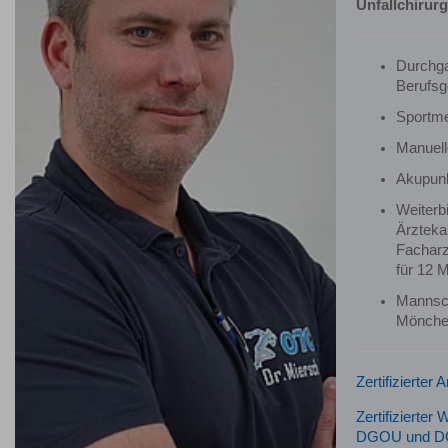
Unfallchirurg
Durchga
Berufsg
Sportme
Manuell
Akupun
Weiterb
Ärzteka
Facharz
für 12 
Mannsch
Mönche
Zertifizierter
Zertifizierter
DGOU und 