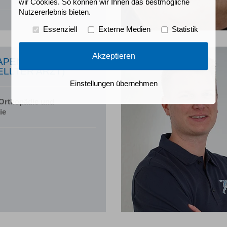
wir Cookies. So können wir Ihnen das bestmögliche
Nutzererlebnis bieten.
Essenziell
Externe Medien
Statistik
Akzeptieren
APENHANS
ELLTER ARZT)
Einstellungen übernehmen
 Orthopädie und
ie