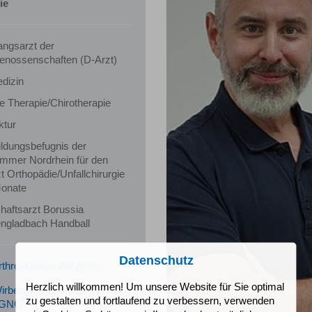
ie
ngsarzt der
enossenschaften (D-Arzt)
dizin
e Therapie/Chirotherapie
ktur
ildungsbefugnis der
mmer Nordrhein für den
t Orthopädie/Unfallchirurgie
Monate
aftsarzt Borussia
ngladbach Handball
Datenschutz
 Arthroskopeur der AGA
Herzlich willkommen! Um unsere Website für Sie optimal
 Wirbelsäulenchirurg der DWG,
zu gestalten und fortlaufend zu verbessern, verwenden
DGNC