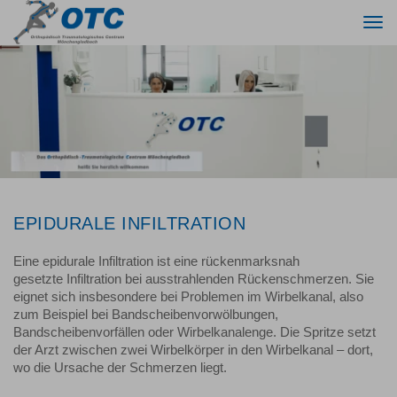
Togg
navi
Das Orthopädisch-Traumatologische Centrum Mönchengladbach heißt Sie herzlich willkommen - 2
EPIDURALE INFILTRATION
Eine epidurale Infiltration ist eine rückenmarksnah
gesetzte Infiltration bei ausstrahlenden Rückenschmerzen. Sie
eignet sich insbesondere bei Problemen im Wirbelkanal, also
zum Beispiel bei Bandscheibenvorwölbungen,
Bandscheibenvorfällen oder Wirbelkanalenge. Die Spritze setzt
der Arzt zwischen zwei Wirbelkörper in den Wirbelkanal – dort,
wo die Ursache der Schmerzen liegt.