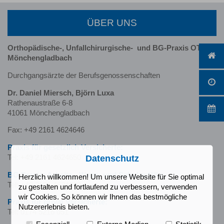
ÜBER UNS
Orthopädische-, Unfallchirurgische-
und BG-Praxis OTC
Mönchengladbach
Durchgangsärzte der Berufsgenossenschaften
Dr. Daniel Miersch, Björn Luxa
Rathenaustraße 6-8
41061 Mönchengladbach
Fax: +49 2161 4624646
Praxis für gesetzlich Versicherte:
Tel: +49 2161 4624650
Datenschutz
BG Praxis: Arbeits-, Wege- und Schulunfälle:
Herzlich willkommen! Um unsere Website für Sie optimal
Tel: +49 2161 4624610
zu gestalten und fortlaufend zu verbessern, verwenden
wir Cookies. So können wir Ihnen das bestmögliche
Praxis für privat Versicherte:
Nutzererlebnis bieten.
Tel: 0174 5216 051