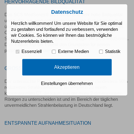
HERVORRAGENDE BILDQUALITÄT
Datenschutz
Das SCS MedSeries® DVT bietet eine sehr hohe Bildqualität
und Auflösung, wodurch die diagnostische Sicherheit deutlich
Herzlich willkommen! Um unsere Website für Sie optimal
über der des 2-dimensionalen Röntgen liegt und mit der eines
zu gestalten und fortlaufend zu verbessern, verwenden
CT vergleichbar ist. Mit der gesteigerten diagnostischen
wir Cookies. So können wir Ihnen das bestmögliche
Sicherheit durch die High-End-Technologie der SCS MedSeries.
Nutzererlebnis bieten.
DVT Klasse legt der Patient den Grundstein für seinen
persönlichen maximalen Behandlungserfolg.
Essenziell
Externe Medien
Statistik
Akzeptieren
GRÖSSTE STRAHLENHYGIENE
Der untersuchte Patient profitiert von einer um mindestens 50%
Einstellungen übernehmen
reduzierten Strahlenbelastung im Vergleich zu einem
konventionellen CT, die kaum von der eines 2-dimensionalen
Röntgen zu unterscheiden ist und im Bereich der täglichen
unvermeidlichen Strahlenbelastung in Deutschland liegt.
ENTSPANNTE AUFNAHMESITUATION