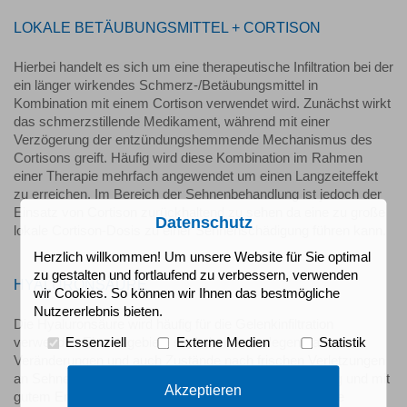
LOKALE BETÄUBUNGSMITTEL + CORTISON
Hierbei handelt es sich um eine therapeutische Infiltration bei der
ein länger wirkendes Schmerz-/Betäubungsmittel in
Kombination mit einem Cortison verwendet wird. Zunächst wirkt
das schmerzstillende Medikament, während mit einer
Verzögerung der entzündungshemmende Mechanismus des
Cortisons greift. Häufig wird diese Kombination im Rahmen
einer Therapie mehrfach angewendet um einen Langzeiteffekt
zu erreichen. Im Bereich der Sehnenbehandlung ist jedoch der
Einsatz von Cortison zurückhaltend zu sehen da eine zu große
Datenschutz
lokale Cortison-Dosis zu einer Sehnenschädigung führen kann.
Herzlich willkommen! Um unsere Website für Sie optimal
zu gestalten und fortlaufend zu verbessern, verwenden
HYALURONSÄURE
wir Cookies. So können wir Ihnen das bestmögliche
Nutzererlebnis bieten.
Die Hyaluronsäure wird häufig für die Gelenkinfiltration
verwendet. Einsatzgebiete sind aber auch degenerative
Essenziell
Externe Medien
Statistik
Veränderungen und auch Zustände nach frischen Verletzungen
an Sehnen. Im Gelenkinstitut wird diese Methode häufig und mit
Akzeptieren
gutem Erfolg angewendet. Durch das Hyaluron kann die