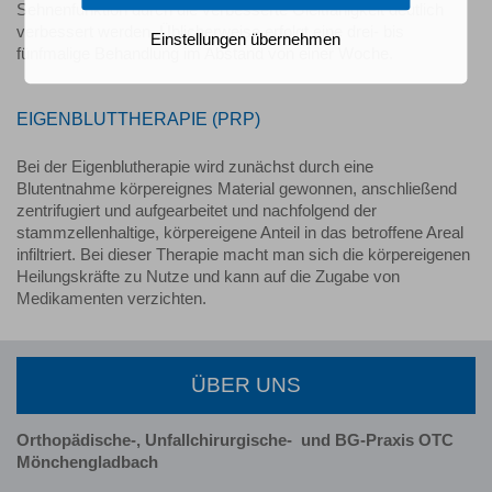
Sehnenfunktion durch die verbesserte Gleitfähigkeit deutlich
verbessert werden. Üblicherweise erfolgt eine drei- bis
Einstellungen übernehmen
fünfmalige Behandlung im Abstand von einer Woche.
EIGENBLUTTHERAPIE (PRP)
Bei der Eigenblutherapie wird zunächst durch eine
Blutentnahme körpereignes Material gewonnen, anschließend
zentrifugiert und aufgearbeitet und nachfolgend der
stammzellenhaltige, körpereigene Anteil in das betroffene Areal
infiltriert. Bei dieser Therapie macht man sich die körpereigenen
Heilungskräfte zu Nutze und kann auf die Zugabe von
Medikamenten verzichten.
ÜBER UNS
Orthopädische-, Unfallchirurgische-
und BG-Praxis OTC
Mönchengladbach